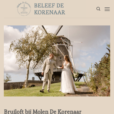
Ga
naar
inhoud
Bruiloft bij Molen De Korenaar